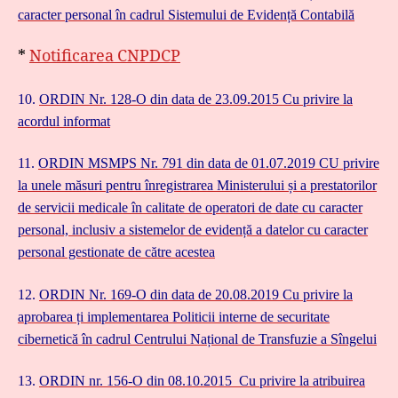
caracter personal în cadrul Sistemului de Evidență Contabilă
*
Notificarea CNPDCP
10.
ORDIN
Nr. 128-O din data de 23.09.2015 Cu privire la
acordul informat
11.
ORDIN
MSMPS Nr. 791 din data de 01.07.2019 CU privire
la unele măsuri pentru înregistrarea Ministerului și a prestatorilor
de servicii medicale în calitate de operatori de date cu caracter
personal, inclusiv a sistemelor de evidență a datelor cu caracter
personal gestionate de către acestea
12.
ORDIN
Nr. 169-O din data de 20.08.2019 Cu privire la
aprobarea ți implementarea Politicii interne de securitate
cibernetică în cadrul Centrului Național de Transfuzie a Sîngelui
13.
ORDIN
nr. 156-O din 08.10.2015 Cu privire la atribuirea