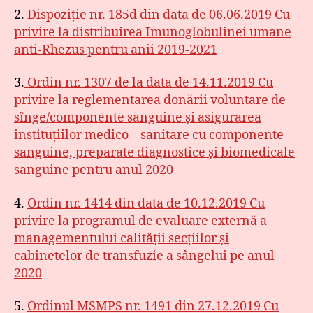
2.
Dispoziție nr. 185d din data de 06.06.2019 Cu
privire la distribuirea Imunoglobulinei umane
anti-Rhezus pentru anii 2019-2021
3.
Ordin nr. 1307 de la data de 14.11.2019 Cu
privire la reglementarea donării voluntare de
sînge/componente sanguine și asigurarea
instituțiilor medico – sanitare cu componente
sanguine, preparate diagnostice și biomedicale
sanguine pentru anul 2020
4.
Ordin nr. 1414 din data de 10.12.2019 Cu
privire la programul de evaluare externă a
managementului calității secțiilor și
cabinetelor de transfuzie a sângelui pe anul
2020
5.
Ordinul MSMPS nr. 1491 din 27.12.2019 Cu