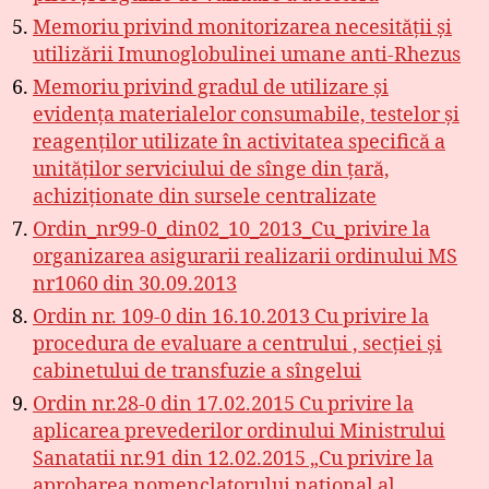
Memoriu privind monitorizarea necesității și
utilizării Imunoglobulinei umane anti-Rhezus
Memoriu privind gradul de utilizare și
evidența materialelor consumabile, testelor și
reagenților utilizate în activitatea specifică a
unităților serviciului de sînge din țară,
achiziționate din sursele centralizate
Ordin_nr99-0_din02_10_2013_Cu_privire la
organizarea asigurarii realizarii ordinului MS
nr1060 din 30.09.2013
Ordin nr. 109-0 din 16.10.2013 Cu privire la
procedura de evaluare a centrului , secției și
cabinetului de transfuzie a sîngelui
Ordin nr.28-0 din 17.02.2015 Cu privire la
aplicarea prevederilor ordinului Ministrului
Sanatatii nr.91 din 12.02.2015 „Cu privire la
aprobarea nomenclatorului national al