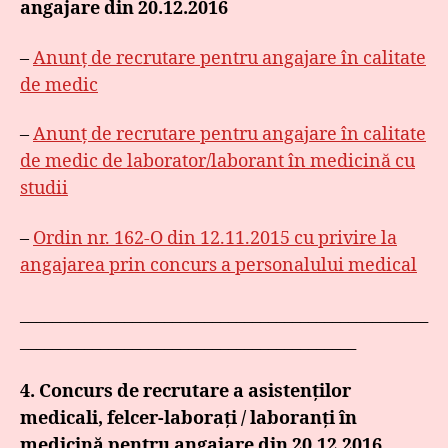
angajare din 20.12.2016
–
Anunţ de recrutare pentru angajare în calitate
de medic
–
Anunţ de recrutare pentru angajare în calitate
de medic de laborator/laborant în medicină cu
studii
–
Ordin nr. 162-O din 12.11.2015 cu privire la
angajarea prin concurs a personalului medical
___________________________________________________
__________________________________________
4. Concurs de recrutare a asistenților
medicali, felcer-laborați / laboranți în
medicină pentru angajare din 20.12.2016