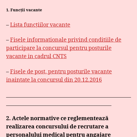
1. Funcții vacante
–
Lista funcțiilor vacante
–
Fisele informationale privind conditiile de
participare la concursul pentru posturile
vacante in cadrul CNTS
–
Fisele de post, pentru posturile vacante
inaintate la concursul din 20.12.2016
___________________________________________________
___________________________________________
2. Actele normative ce reglementează
realizarea concursului de recrutare a
personalului medical pentru angajare