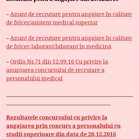
–
Anunţ de recrutare pentru angajare în calitate
de felcer/asistent medical superior
–
Anunţ de recrutare pentru angajare în calitate
de felcer-laborant/laborant în medicină
–
Ordin Nr.71 din 12.09.16 Cu privire la
anunțarea concursului de recrutare a
personalului medical
___________________________________________________
__________________________________________
Rezultatele concursului cu privire la
angajarea prin concurs a personalului cu
studii superioare din data de 20.12.2016